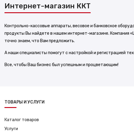
Интернет-магазин ККТ
о
н
и
Контрольно-кассовые аппараты, весовое и банковское оборуд
т
продукты Вы найдете в нашем интернет-магазине. Компания «
о
точно знаем, что Вам предложить.
р
ы
А наши специалисты помогут с настройкой и регистрацией те
к
Все, чтобы Ваш бизнес был успешным и процветающим!
P
O
S
-
т
ТОВАРЫ И УСЛУГИ
е
р
м
Каталог товаров
и
Услуги
н