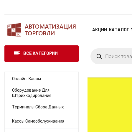
АКЦИИ
КАТАЛОГ
ВСЕ КАТЕГОРИИ
Онлайн-Кассы
Э
в
Оборудование Для
П
о
Штрихкодирования
р
т
Терминалы Сбора Данных
и
о
н
р
Кассы Самообслуживания
т
е
А