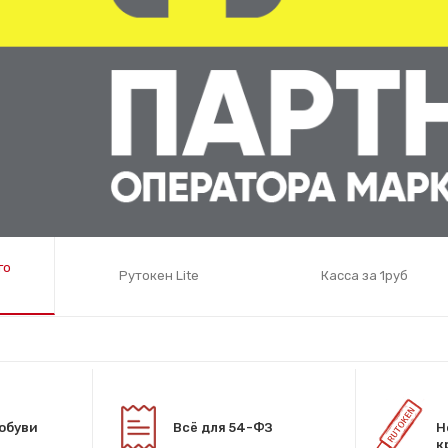
го
Рутокен Lite
Касса за 1руб
обуви
Всё для 54-ФЗ
Н
к