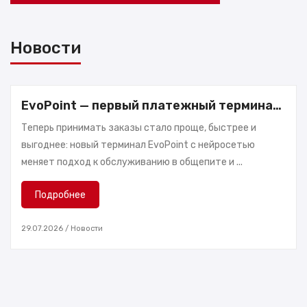
т
р
о
ы
р
Новости
ы
Д
о
п
EvoPoint — первый платежный терминал
о
с искусственным интеллектом
Теперь принимать заказы стало проще, быстрее и
л
выгоднее: новый терминал EvoPoint с нейросетью
н
меняет подход к обслуживанию в общепите и ...
и
т
Подробнее
е
л
29.07.2026
/
Новости
ь
н
ы
е
м