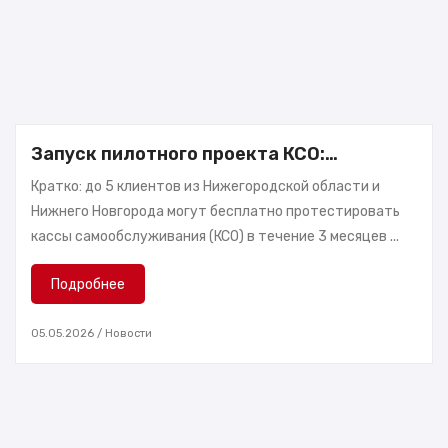
Запуск пилотного проекта КСО:
приглашаем 5 клиентов из розничного
Кратко: до 5 клиентов из Нижегородской области и
ритейла
Нижнего Новгорода могут бесплатно протестировать
кассы самообслуживания (КСО) в течение 3 месяцев ...
Подробнее
05.05.2026
/
Новости