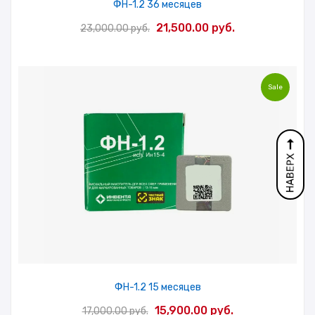
ФН-1.2 36 месяцев
Первоначальная
Текущая
21,500.00
руб.
23,000.00
руб.
цена
цена:
составляла
21,500.00 руб.
23,000.00 руб..
Sale
ФН-1.2 15 месяцев
Первоначальная
Текущая
15,900.00
руб.
17,000.00
руб.