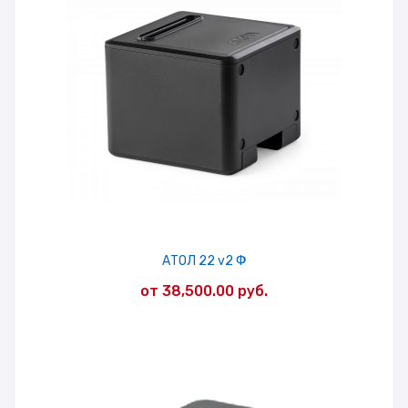
АТОЛ 22 v2 Ф
от
38,500.00
руб.