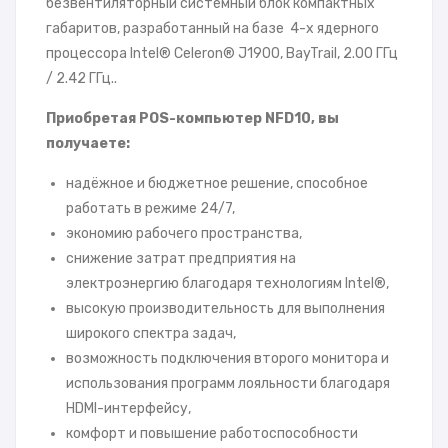
безвентиляторный системный блок компактных
B-
габаритов, разработанный на базе 4-х ядерного
LA
процессора Intel® Celeron® J1900, BayTrail, 2.00 ГГц
N
/ 2.42 ГГц..
чер
Приобретая POS-компьютер NFD10, вы
ный
получаете:
надёжное и бюджетное решение, способное
работать в режиме 24/7,
экономию рабочего пространства,
снижение затрат предприятия на
электроэнергию благодаря технологиям Intel®,
высокую производительность для выполнения
широкого спектра задач,
возможность подключения второго монитора и
использования программ лояльности благодаря
HDMI-интерфейсу,
комфорт и повышение работоспособности