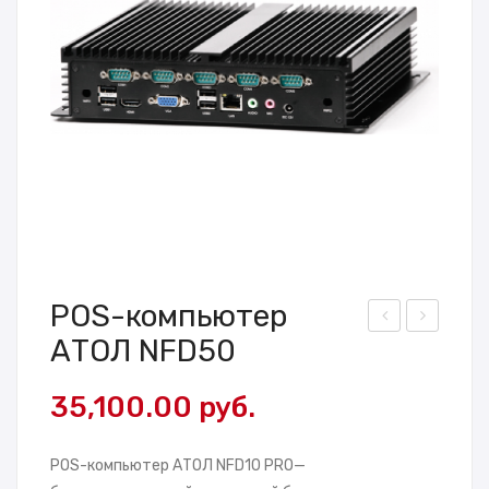
POS-компьютер
АТОЛ NFD50
ТО
ТО
Л
Л
35,100.00
руб.
KB-
Jet
60
t
POS-компьютер АТОЛ NFD10 PRO—
US