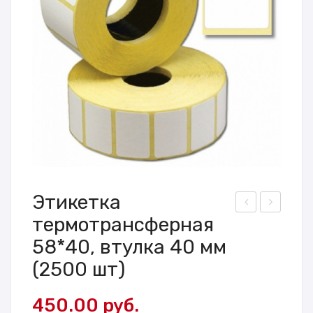
Этикетка
термотрансферная
ерм
тик
оэт
етк
58*40, втулка 40 мм
ике
а
(2500 шт)
тка
тер
ЭК
мот
450.00
руб.