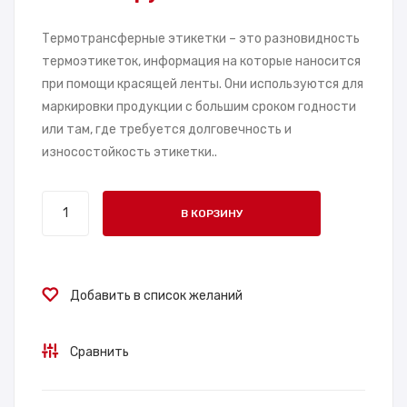
О
ран
57*
сфе
Термотрансферные этикетки – это разновидность
40,
рна
термоэтикеток, информация на которые наносится
при помощи красящей ленты. Они используются для
вту
я
маркировки продукции с большим сроком годности
лка
58*
или там, где требуется долговечность и
40
40,
износостойкость этикетки..
мм
вту
(70
лка
Количество
0
40
В КОРЗИНУ
товара
шт)
мм
Этикетка
(70
термотрансферная
0
58*40,
Добавить в список желаний
шт)
втулка
40
Сравнить
мм
(2500